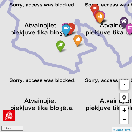
M
+
-
3 km
© Jāņa sēta