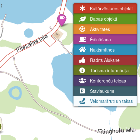
Kultūrvēstures objekti
Dabas objekti
Aktivitātes
Ēdināšana
Naktsmītnes
Radīts Alūksnē
Tūrisma informācija
Konferenču telpas
Stāvlaukumi
Velomaršruti un takas